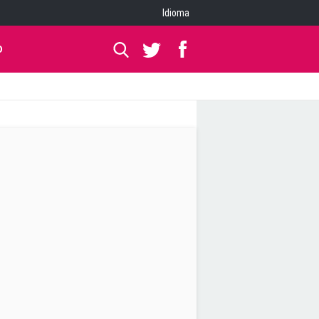
Idioma
O