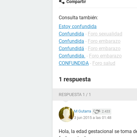
Compartir
Consulta también:
Estoy confundida
Confundida
-
Foro sexualidad
Confundida
-
Foro embarazo
Confundidá
-
Foro embarazo
Confundida.
-
Foro embarazo
CONFUNDIDA
-
Foro salud
1 respuesta
RESPUESTA 1 / 1
M Gutarra
2.433
3 jun 2015 a las 01:48
Hola, la edad gestacional se toma de