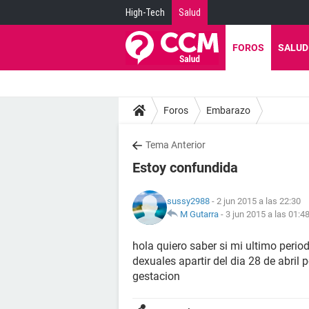
High-Tech
Salud
FOROS
SALUD
Foros
Embarazo
Tema Anterior
Estoy confundida
sussy2988
- 2 jun 2015 a las 22:30
M Gutarra
-
3 jun 2015 a las 01:4
hola quiero saber si mi ultimo period
dexuales apartir del dia 28 de abril
gestacion