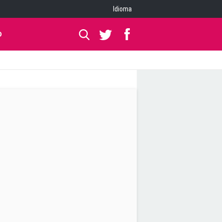
Idioma
O