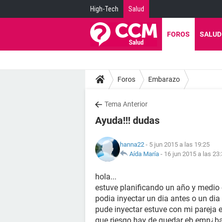
High-Tech
Salud
FOROS
SALUD
Foros
Embarazo
Tema Anterior
Ayuda!!! dudas
hanna22
- 5 jun 2015 a las 19:25
Aída María
-
16 jun 2015 a las 23
hola...
estuve planificando un año y medio
podia inyectar un dia antes o un dia
pude inyectar estuve con mi pareja 
que riesgo hay de quedar eb emn¿ba