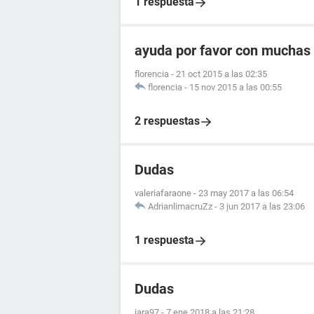
1 respuesta
ayuda por favor con muchas 
florencia
-
21 oct 2015 a las 02:35
florencia
-
15 nov 2015 a las 00:55
2 respuestas
Dudas
valeriafaraone
-
23 may 2017 a las 06:54
AdrianlimacruZz
-
3 jun 2017 a las 23:06
1 respuesta
Dudas
iara97
-
7 ene 2018 a las 21:28