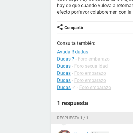
hay de que cuando vuleva a retomar
efecto porfavor colaboremen con la 
Compartir
Consulta también:
Ayuda!!! dudas
Dudas ?
-
Foro embarazo
Dudas
-
Foro sexualidad
Dudas
-
Foro embarazo
Dudas
-
Foro embarazo
Dudas
✓
-
Foro embarazo
1 respuesta
RESPUESTA 1 / 1