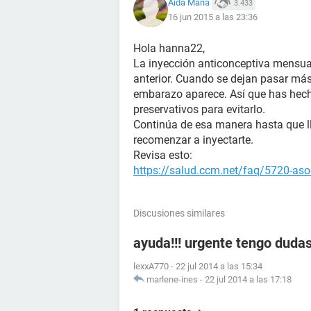
Aída María
3.433
16 jun 2015 a las 23:36
Hola hanna22,
La inyección anticonceptiva mensual
anterior. Cuando se dejan pasar más 
embarazo aparece. Así que has hecho
preservativos para evitarlo.
Continúa de esa manera hasta que l
recomenzar a inyectarte.
Revisa esto:
https://salud.ccm.net/faq/5720-aso
Discusiones similares
ayuda!!! urgente tengo duda
lexxA770
-
22 jul 2014 a las 15:34
marlene-ines
-
22 jul 2014 a las 17:18