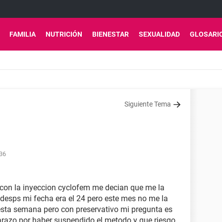
FAMILIA
NUTRICIÓN
BIENESTAR
SEXUALIDAD
GLOSARI
Siguiente Tema
:36
 con la inyeccion cyclofem me decian que me la
 desps mi fecha era el 24 pero este mes no me la
esta semana pero con preservativo mi pregunta es
razo por haber suspendido el metodo y que riesgo