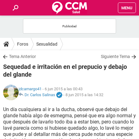
MENU
INICIO
FOROS
Foros
Sexualidad
SALUD
Tema Anterior
Siguiente Tema
Sequedad e irritación en el prepucio y debajo
FAMILIA
del glande
NUTRICIÓN
jdcamargo41
- 6 jun 2015 a las 00:43
Dr. Carlos Salinas
-
8 jun 2015 a las 14:32
BIENESTAR
Un día cualquiera al ir a la ducha, observé que debajo del
glande había algo de esmegma, pensé que era algo normal y
SEXUALIDAD
que después de lavarlo todo iba a estar bien, pero cuando lo
lavé parecía como si hubiese quedado algo, lo lavé lo mejor
que pude y al detallar más de cerca pude notar una especie
GLOSARIO