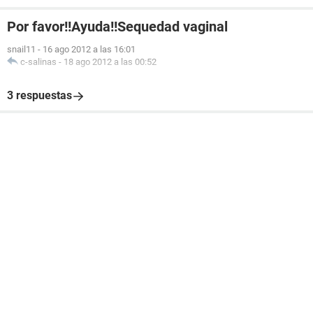
Por favor!!Ayuda!!Sequedad vaginal
snail11
-
16 ago 2012 a las 16:01
c-salinas
-
18 ago 2012 a las 00:52
3 respuestas