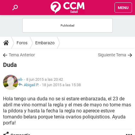
MENU
INICIO
FOROS
Foros
Embarazo
SALUD
Tema Anterior
Siguiente Tema
Duda
FAMILIA
eli-
- 8 jun 2015 a las 20:42
NUTRICIÓN
Abigail P.
-
18 jun 2015 a las 15:38
Hola tengo una duda no se si estare enbarazada, el 23 de
BIENESTAR
abril me vino normal la regla y el mes de mayo no tome mas
la pildora y hasta la fecha la regla no aperece estuve
SEXUALIDAD
tomando belara porque tenia ovarios poliquisticos. Ayuda
porfa!
GLOSARIO