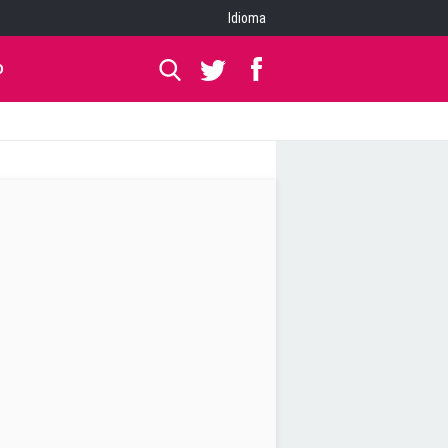
Idioma
O