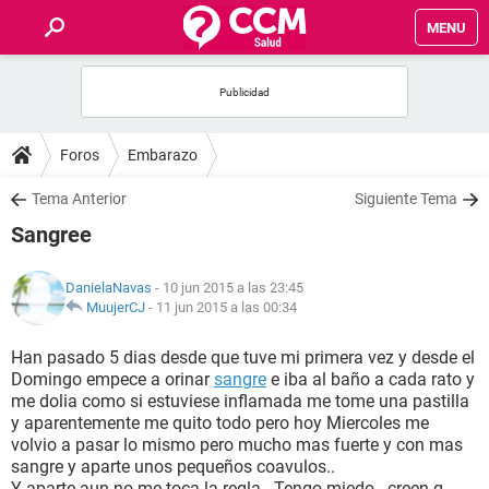
MENU
INICIO
FOROS
Foros
Embarazo
SALUD
Tema Anterior
Siguiente Tema
Sangree
FAMILIA
DanielaNavas
- 10 jun 2015 a las 23:45
NUTRICIÓN
MuujerCJ
-
11 jun 2015 a las 00:34
Han pasado 5 dias desde que tuve mi primera vez y desde el
BIENESTAR
Domingo empece a orinar
sangre
e iba al baño a cada rato y
me dolia como si estuviese inflamada me tome una pastilla
SEXUALIDAD
y aparentemente me quito todo pero hoy Miercoles me
volvio a pasar lo mismo pero mucho mas fuerte y con mas
sangre y aparte unos pequeños coavulos..
GLOSARIO
Y aparte aun no me toca la regla.. Tengo miedo.. creen q