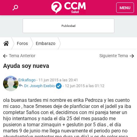
MENU
INICIO
FOROS
Foros
Embarazo
SALUD
Tema Anterior
Siguiente Tema
Ayuda soy nueva
FAMILIA
Erikafisgo
- 11 jun 2015 a las 20:41
NUTRICIÓN
Dr. Joseph Exebio
-
12 jun 2015 a las 01:12
ola buenas tardes mi nombre es erika Pedroza y les cuento
BIENESTAR
mi caso , hace 5meses deje de planficiar con el jadell ya iba
completar 5años con el, decidímos con mi pareja tener un
SEXUALIDAD
hijo intentamos y nada el día 25 del mes pasado me
pusieron a tomar zimaquin + geslutin por 5 días , el día
martes 9 de junio me llega nuevamente el periodo pero no
GLOSARIO
abundante(un protector me dura un día) y es de color rosa