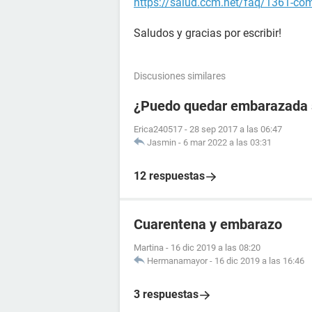
https://salud.ccm.net/faq/1361-como
Saludos y gracias por escribir!
Discusiones similares
¿Puedo quedar embarazada si
Erica240517
-
28 sep 2017 a las 06:47
Jasmin
-
6 mar 2022 a las 03:31
12 respuestas
Cuarentena y embarazo
Martina
-
16 dic 2019 a las 08:20
Hermanamayor
-
16 dic 2019 a las 16:46
3 respuestas