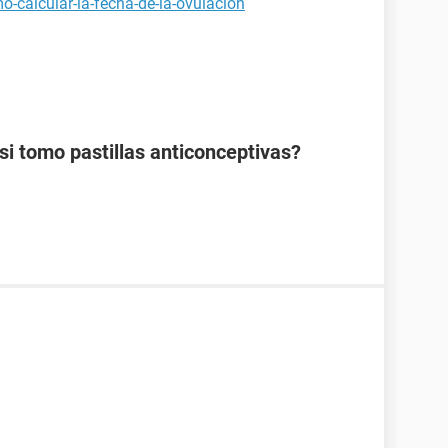
-calcular-la-fecha-de-la-ovulacion
 tomo pastillas anticonceptivas?