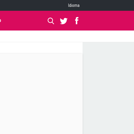
Idioma
O