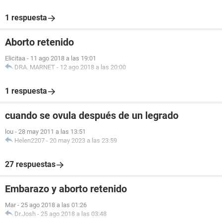
1 respuesta
Aborto retenido
Elicitaa
-
11 ago 2018 a las 19:01
DRA. MARNET
-
12 ago 2018 a las 20:00
1 respuesta
cuando se ovula después de un legrado
lou
-
28 may 2011 a las 13:51
Helen2207
-
20 may 2023 a las 23:59
27 respuestas
Embarazo y aborto retenido
Mar
-
25 ago 2018 a las 01:26
Dr.Josh
-
25 ago 2018 a las 03:48