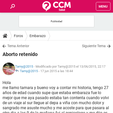
MENU
INICIO
FOROS
Foros
Embarazo
SALUD
Tema Anterior
Siguiente Tema
Aborto retenido
FAMILIA
Tamy@2015
- Modificado por Tamy@2015 el 13/06/2015, 22:17
NUTRICIÓN
Tamy@2015
-
17 jun 2015 a las 18:44
Hola
BIENESTAR
me llamo tamara y bueno voy a contar mi historia, tengo 27
años de edad cuando supe que estaba embaraza fue lo
SEXUALIDAD
mejor que me aya pasado estaba tan contenta cuando volvi
de un viaje al sur llegue al depa a viña con mucho dolor y
sangrado me asuste mucho y me acoste para que pasara al
GLOSARIO
otro dia a las 9 de la mañana fui al genicologo y me dijo es