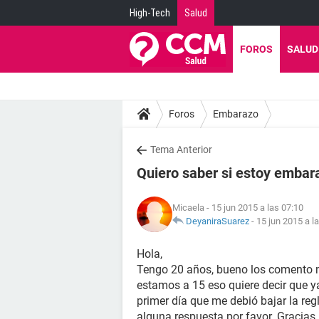
High-Tech
Salud
FOROS
SALUD
Foros
Embarazo
Tema Anterior
Quiero saber si estoy emba
Micaela
- 15 jun 2015 a las 07:10
DeyaniraSuarez
-
15 jun 2015 a l
Hola,
Tengo 20 años, bueno los comento mi
estamos a 15 eso quiere decir que ya
primer día que me debió bajar la re
alguna respuesta por favor. Gracias