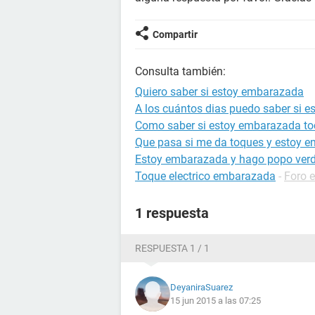
Compartir
Consulta también:
Quiero saber si estoy embarazada
A los cuántos dias puedo saber si 
Como saber si estoy embarazada to
Que pasa si me da toques y estoy 
Estoy embarazada y hago popo ver
Toque electrico embarazada
-
Foro 
1 respuesta
RESPUESTA 1 / 1
DeyaniraSuarez
15 jun 2015 a las 07:25