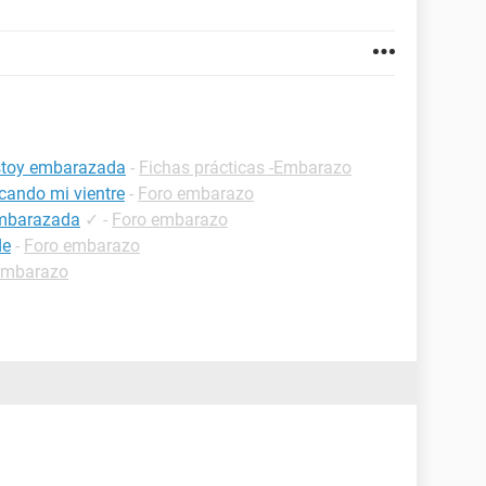
estoy embarazada
-
Fichas prácticas -Embarazo
cando mi vientre
-
Foro embarazo
embarazada
✓
-
Foro embarazo
de
-
Foro embarazo
embarazo