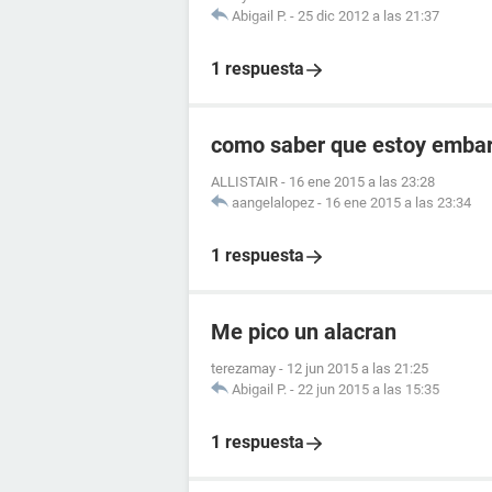
Abigail P.
-
25 dic 2012 a las 21:37
1 respuesta
como saber que estoy embara
ALLISTAIR
-
16 ene 2015 a las 23:28
aangelalopez
-
16 ene 2015 a las 23:34
1 respuesta
Me pico un alacran
terezamay
-
12 jun 2015 a las 21:25
Abigail P.
-
22 jun 2015 a las 15:35
1 respuesta