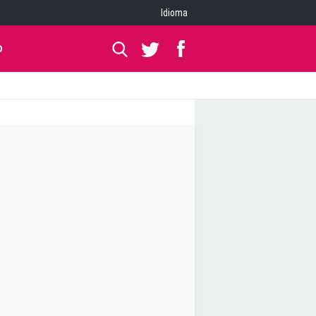
Idioma
O