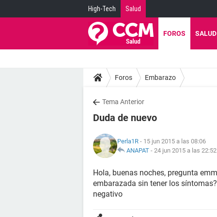
High-Tech
Salud
FOROS
SALUD
Foros
Embarazo
Tema Anterior
Duda de nuevo
Perla1R
- 15 jun 2015 a las 08:06
ANAPAT
-
24 jun 2015 a las 22:52
Hola, buenas noches, pregunta emm 
embarazada sin tener los síntomas?
negativo