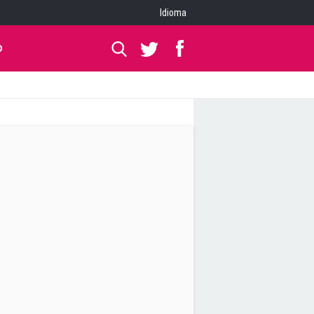
Idioma
O