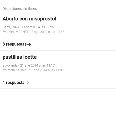
Discusiones similares
Aborto con misoprostol
Baby_6368
-
1 ago 2019 a las 19:25
DRA. MARNET
-
2 ago 2019 a las 10:37
3 respuestas
pastillas loette
sgyolanda
-
21 ene 2014 a las 11:17
marlene-ines
-
21 ene 2014 a las 11:37
1 respuesta