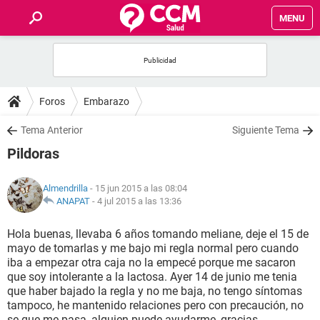
MENU
INICIO
FOROS
Foros
Embarazo
SALUD
Tema Anterior
Siguiente Tema
Pildoras
FAMILIA
Almendrilla
- 15 jun 2015 a las 08:04
NUTRICIÓN
ANAPAT
-
4 jul 2015 a las 13:36
Hola buenas, llevaba 6 años tomando meliane, deje el 15 de
BIENESTAR
mayo de tomarlas y me bajo mi regla normal pero cuando
iba a empezar otra caja no la empecé porque me sacaron
SEXUALIDAD
que soy intolerante a la lactosa. Ayer 14 de junio me tenia
que haber bajado la regla y no me baja, no tengo síntomas
tampoco, he mantenido relaciones pero con precaución, no
GLOSARIO
se que me pasa, alguien puede ayudarme, gracias