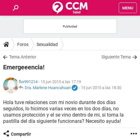
MENU
INICIO
FOROS
Foros
Sexualidad
SALUD
Tema Anterior
Siguiente Tema
Emergeeencia!
FAMILIA
flor991214
- 15 jun 2015 a las 17:19
NUTRICIÓN
Dra. Marlene Huancahuari
-
15 jun 2015 a las 18:30
Hola tuve relaciones con mi novio durante dos días
BIENESTAR
seguidos, lo hicimos varias veces en los dos días, no
usamos protección y el se vino dentro de mi, si toma la
SEXUALIDAD
pastilla del día siguiente funcionara? Necesito ayuda!
Compartir
GLOSARIO