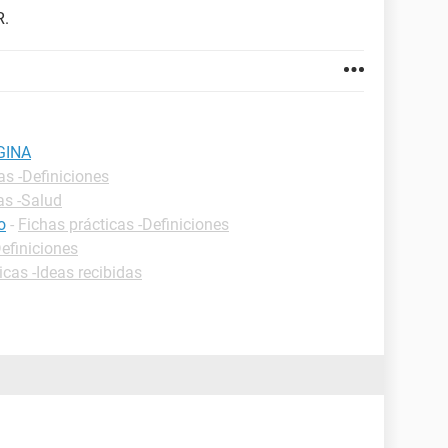
R.
GINA
as -Definiciones
as -Salud
o
-
Fichas prácticas -Definiciones
Definiciones
icas -Ideas recibidas