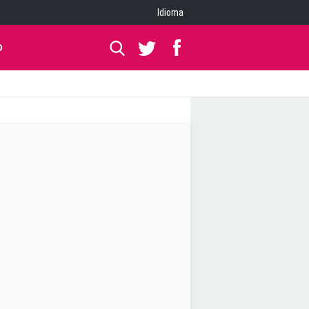
Idioma
O