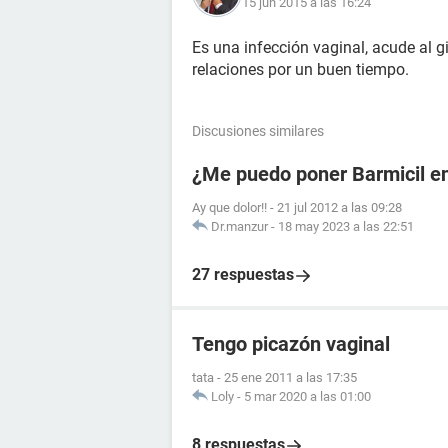
15 jun 2015 a las 16:24
Es una infección vaginal, acude al g
relaciones por un buen tiempo.
Discusiones similares
¿Me puedo poner Barmicil en
Ay que dolor!!
-
21 jul 2012 a las 09:28
Dr.manzur
-
18 may 2023 a las 22:51
27 respuestas
Tengo picazón vaginal
tata
-
25 ene 2011 a las 17:35
Loly
-
5 mar 2020 a las 01:00
8 respuestas