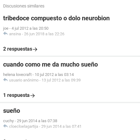
Discusiones similares
tribedoce compuesto o dolo neurobion
joe
-
4 jul 2012 a las 20:50
ansina
-
26 jun 2018 a las 22:26
2 respuestas
cuando como me da mucho sueño
helena lovecraft
-
10 jul 2012 a las 03:14
usuario anónimo
-
13 jul 2012 a las 09:39
1 respuesta
sueño
cuchy
-
29 jun 2014 a las 07:38
cloecloelagartija
-
29 jun 2014 a las 07:41