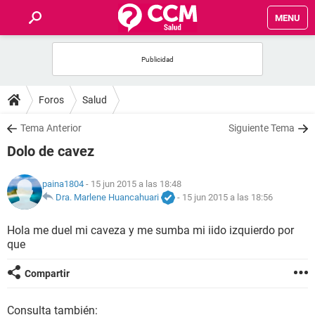
MENU
INICIO
FOROS
Foros
Salud
SALUD
Tema Anterior
Siguiente Tema
Dolo de cavez
FAMILIA
paina1804
- 15 jun 2015 a las 18:48
NUTRICIÓN
Dra. Marlene Huancahuari
-
15 jun 2015 a las 18:56
Hola me duel mi caveza y me sumba mi iido izquierdo por
BIENESTAR
que
SEXUALIDAD
Compartir
GLOSARIO
Consulta también: