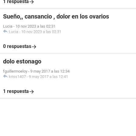
1 respuesta
Sueño,, cansancio , dolor en los ovarios
Lucia
-
10 nov 2023 a las 02:31
Lucia
-
10 nov 2023 a las 02:31
0 respuestas
dolo estonago
fguillermoeloy
-
9 may 2017 a las 12:34
kriss1407
-
9 may 2017 a las 12:41
1 respuesta