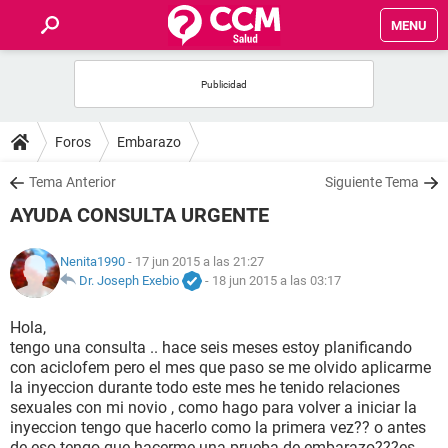
MENU
INICIO
FOROS
Foros
Embarazo
SALUD
Tema Anterior
Siguiente Tema
AYUDA CONSULTA URGENTE
FAMILIA
Nenita1990
- 17 jun 2015 a las 21:27
NUTRICIÓN
Dr. Joseph Exebio
-
18 jun 2015 a las 03:17
Hola,
BIENESTAR
tengo una consulta .. hace seis meses estoy planificando
con aciclofem pero el mes que paso se me olvido aplicarme
SEXUALIDAD
la inyeccion durante todo este mes he tenido relaciones
sexuales con mi novio , como hago para volver a iniciar la
inyeccion tengo que hacerlo como la primera vez?? o antes
GLOSARIO
de eso tengo que hacerme una prueba de embarazo???es