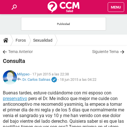
MENU
INICIO
FOROS
Foros
Sexualidad
SALUD
Tema Anterior
Siguiente Tema
Consulta
FAMILIA
Milypao
- 17 jun 2015 a las 22:38
NUTRICIÓN
Dr. Carlos Salinas
-
18 jun 2015 a las 04:22
Buenas tardes, estuve cuidándome con mi esposo con
BIENESTAR
preservativo
pero el Dr. Me indico que mejor me cuide con
anticonceptivo me recomendó yasminiq, la empece a tomar
SEXUALIDAD
el primer día de mi regla y de los 5 días que normalmente me
venia el sangrado ya voy 10 y me han venido con ese dolor
del bajo vientre del lado derecho. Quisiera saber si es que las
GLOSARIO
pastillas tienen que ver con eso? Tengo míoma en el utero