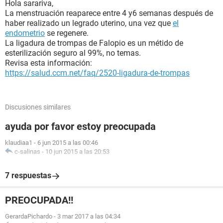
Hola sarariva,
La menstruación reaparece entre 4 y6 semanas después de
haber realizado un legrado uterino, una vez que
el
endometrio
se regenere.
La ligadura de trompas de Falopio es un métido de
esterilización seguro al 99%, no temas.
Revisa esta información:
https://salud.ccm.net/faq/2520-ligadura-de-trompas
Discusiones similares
ayuda por favor estoy preocupada
klaudiaa1
-
6 jun 2015 a las 00:46
c-salinas
-
10 jun 2015 a las 20:53
7 respuestas
PREOCUPADA!!
GerardaPichardo
-
3 mar 2017 a las 04:34