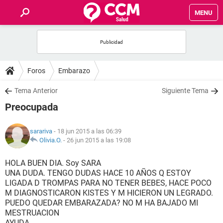
MENU
INICIO
FOROS
Foros
Embarazo
SALUD
Tema Anterior
Siguiente Tema
Preocupada
FAMILIA
sarariva
- 18 jun 2015 a las 06:39
NUTRICIÓN
Olivia.O.
-
26 jun 2015 a las 19:08
HOLA BUEN DIA. Soy SARA
BIENESTAR
UNA DUDA. TENGO DUDAS HACE 10 AÑOS Q ESTOY
LIGADA D TROMPAS PARA NO TENER BEBES, HACE POCO
SEXUALIDAD
M DIAGNOSTICARON KISTES Y M HICIERON UN LEGRADO.
PUEDO QUEDAR EMBARAZADA? NO M HA BAJADO MI
MESTRUACION
GLOSARIO
AYUDA