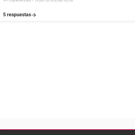
marlene-ines
-
19 jun 2014 a las 00:50
5 respuestas