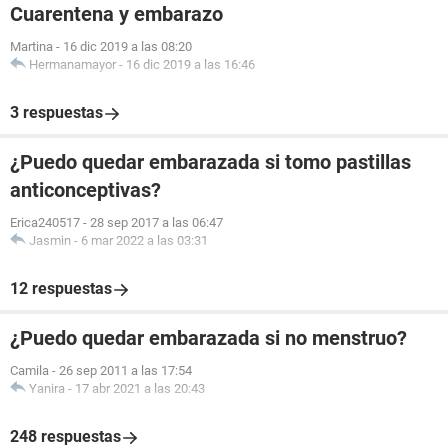
Cuarentena y embarazo
Martina
-
16 dic 2019 a las 08:20
Hermanamayor
-
16 dic 2019 a las 16:46
3 respuestas
¿Puedo quedar embarazada si tomo pastillas
anticonceptivas?
Erica240517
-
28 sep 2017 a las 06:47
Jasmin
-
6 mar 2022 a las 03:31
12 respuestas
¿Puedo quedar embarazada si no menstruo?
Camila
-
26 sep 2011 a las 17:54
Yanira
-
17 abr 2021 a las 20:43
248 respuestas