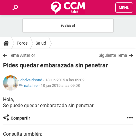
MENU
INICIO
FOROS
Foros
Salud
SALUD
Tema Anterior
Siguiente Tema
Pides quedar embarazada sin penetrar
FAMILIA
Jdhdveidbsnd
- 18 jun 2015 a las 09:02
NUTRICIÓN
natalhie
-
18 jun 2015 a las 09:08
Hola,
BIENESTAR
Se puede quedar embarazada sin penetrar
SEXUALIDAD
Compartir
GLOSARIO
Consulta también: