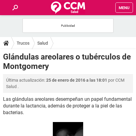
MENU
INICIO
FOROS
Trucos
Salud
SALUD
Glándulas areolares o tubérculos de
Montgomery
FAMILIA
Última actualización:
25 de enero de 2016 a las 18:01
por
CCM
NUTRICIÓN
Salud
.
Las glándulas areolares desempeñan un papel fundamental
BIENESTAR
durante la lactancia, además de proteger a la piel de las
bacterias.
SEXUALIDAD
GLOSARIO