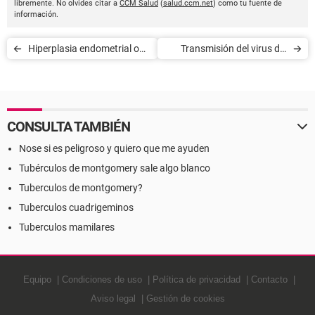
libremente. No olvides citar a
CCM Salud
(
salud.ccm.net
) como tu fuente de
información.
Hiperplasia endometrial o
Transmisión del virus del
endometrio engrosado:
Ébola
causas
CONSULTA TAMBIÉN
Nose si es peligroso y quiero que me ayuden
Tubérculos de montgomery sale algo blanco
Tuberculos de montgomery?
Tuberculos cuadrigeminos
Tuberculos mamilares
Equipo
Condiciones de uso
Política de privacidad
Contacto
Aviso legal
Gestión de cookies