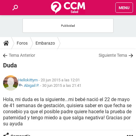
MENU
INICIO
FOROS
Foros
Embarazo
SALUD
Tema Anterior
Siguiente Tema
Duda
FAMILIA
Hellokittym
- 20 jun 2015 a las 12:01
NUTRICIÓN
Abigail P.
-
30 jun 2015 a las 21:41
Hola, mi duda es la siguiente...mi bebé nació el 22 de mayo
BIENESTAR
de 41 semanas de gestación, quisiera saber en que fecha se
consebio ya que el posible padre quiere hacerle la prueba de
SEXUALIDAD
paternidad y tengo miedo a que salga negativa! Gracias por
su ayuda
GLOSARIO