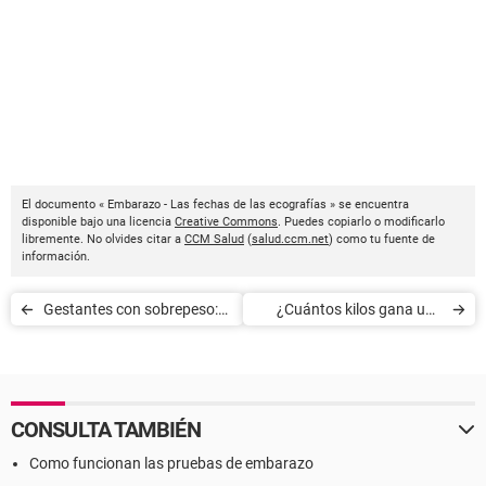
El documento « Embarazo - Las fechas de las ecografías » se encuentra
disponible bajo una licencia
Creative Commons
. Puedes copiarlo o modificarlo
libremente. No olvides citar a
CCM Salud
(
salud.ccm.net
) como tu fuente de
información.
Gestantes con sobrepeso:
¿Cuántos kilos gana una
riesgos
mujer durante el embarazo?
CONSULTA TAMBIÉN
Como funcionan las pruebas de embarazo