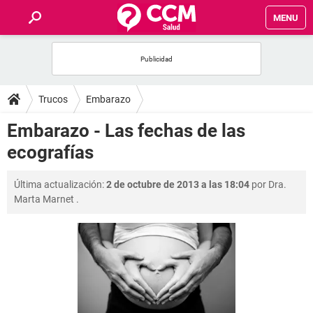
MENU
INICIO
FOROS
Trucos
Embarazo
SALUD
Embarazo - Las fechas de las
ecografías
FAMILIA
Última actualización:
2 de octubre de 2013 a las 18:04
por
Dra.
NUTRICIÓN
Marta Marnet
.
BIENESTAR
SEXUALIDAD
GLOSARIO