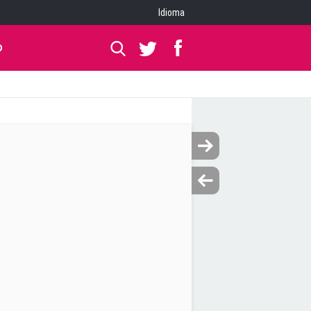
Idioma
O