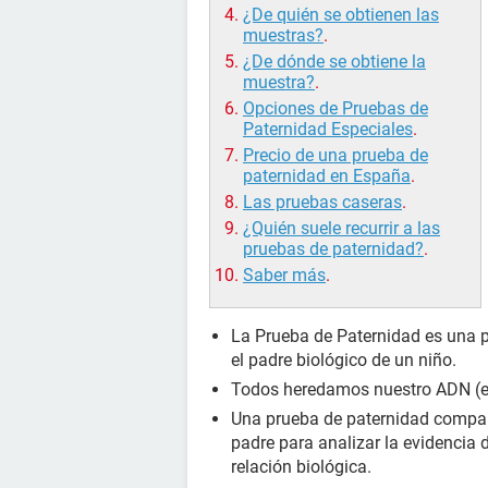
¿De quién se obtienen las
muestras?
.
¿De dónde se obtiene la
muestra?
.
Opciones de Pruebas de
Paternidad Especiales
.
Precio de una prueba de
paternidad en España
.
Las pruebas caseras
.
¿Quién suele recurrir a las
pruebas de paternidad?
.
Saber más
.
La Prueba de Paternidad es una 
el padre biológico de un niño.
Todos heredamos nuestro ADN (el 
Una prueba de paternidad compara
padre para analizar la evidencia 
relación biológica.