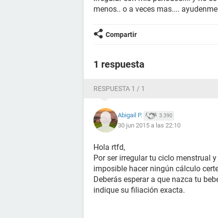
menos.. o a veces mas.... ayudenme p
Compartir
1 respuesta
RESPUESTA 1 / 1
Abigail P.
3.390
30 jun 2015 a las 22:10
Hola rtfd,
Por ser irregular tu ciclo menstrual
imposible hacer ningún cálculo certe
Deberás esperar a que nazca tu beb
indique su filiación exacta.