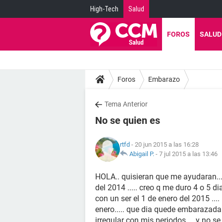
High-Tech
Salud
FOROS
SALUD
Foros
Embarazo
Tema Anterior
No se quien es
rtfd
- 20 jun 2015 a las 16:28
Abigail P.
-
7 jul 2015 a las 13:46
HOLA.. quisieran que me ayudaran....
del 2014 ..... creo q me duro 4 o 5 dia
con un ser el 1 de enero del 2015 ...
enero..... que dia quede embarazada..
irregular con mis periodos.... y no s