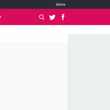
Idioma
O