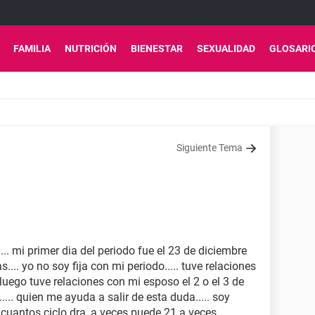
FAMILIA
NUTRICIÓN
BIENESTAR
SEXUALIDAD
GLOSARI
Siguiente Tema
.. mi primer dia del periodo fue el 23 de diciembre
s.... yo no soy fija con mi periodo..... tuve relaciones
. luego tuve relaciones con mi esposo el 2 o el 3 de
... quien me ayuda a salir de esta duda..... soy
e cuantos ciclo dra, a veces puede 21 a veces