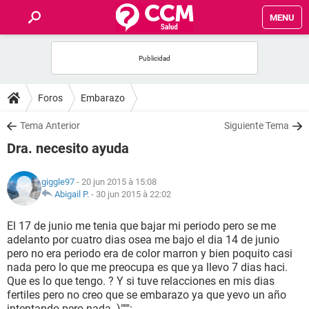
MENU
INICIO
FORUMS
Foros
Embarazo
SALUD
Tema Anterior
Siguiente Tema
Dra. necesito ayuda
FAMILIA
giggle97
- 20 jun 2015 à 15:08
NUTRICIÓN
Abigail P.
-
30 jun 2015 à 22:02
El 17 de junio me tenia que bajar mi periodo pero se me
BIENESTAR
adelanto por cuatro dias osea me bajo el dia 14 de junio
pero no era periodo era de color marron y bien poquito casi
SEXUALIDAD
nada pero lo que me preocupa es que ya llevo 7 dias haci.
Que es lo que tengo. ? Y si tuve relacciones en mis dias
fertiles pero no creo que se embarazo ya que yevo un año
GLOSARIO
intentando pero nada. )""":