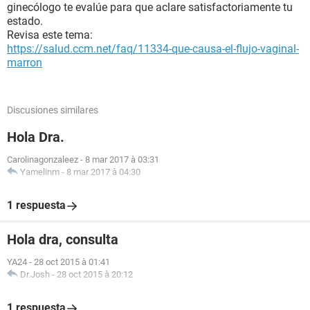
ginecólogo te evalúe para que aclare satisfactoriamente tu
estado.
Revisa este tema:
https://salud.ccm.net/faq/11334-que-causa-el-flujo-vaginal-
marron
Discusiones similares
Hola Dra.
Carolinagonzaleez
-
8 mar 2017 à 03:31
Yamelinm
-
8 mar 2017 à 04:30
1 respuesta
Hola dra, consulta
YA24
-
28 oct 2015 à 01:41
Dr.Josh
-
28 oct 2015 à 20:12
1 respuesta