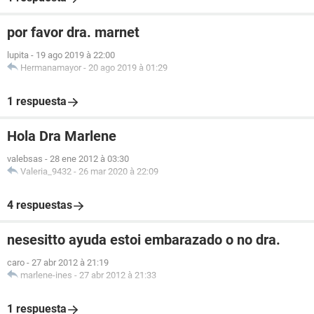
por favor dra. marnet
lupita
-
19 ago 2019 à 22:00
Hermanamayor
-
20 ago 2019 à 01:29
1 respuesta
Hola Dra Marlene
valebsas
-
28 ene 2012 à 03:30
Valeria_9432
-
26 mar 2020 à 22:09
4 respuestas
nesesitto ayuda estoi embarazado o no dra.
caro
-
27 abr 2012 à 21:19
marlene-ines
-
27 abr 2012 à 21:33
1 respuesta