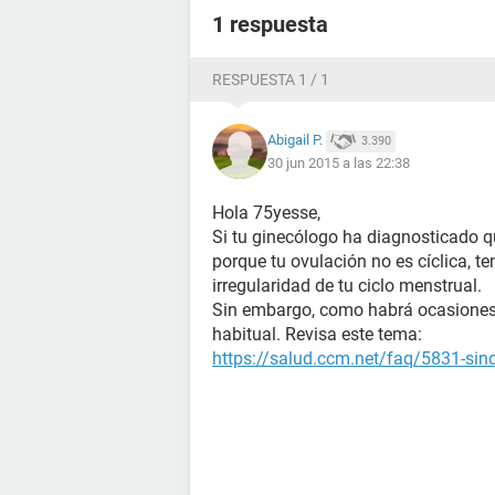
1 respuesta
RESPUESTA 1 / 1
Abigail P.
3.390
30 jun 2015 a las 22:38
Hola 75yesse,
Si tu ginecólogo ha diagnosticado qu
porque tu ovulación no es cíclica, t
irregularidad de tu ciclo menstrual.
Sin embargo, como habrá ocasiones 
habitual. Revisa este tema:
https://salud.ccm.net/faq/5831-sind