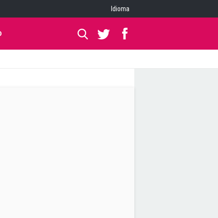
Idioma
O