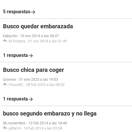
5 respuestas
Busco quedar embarazada
babycito
-
19 nov 2014 a las 06:07
M Gutarra
-
21 nov 2014 a las 01:49
1 respuesta
Busco chica para coger
Qromex
-
31 ene 2023 a las 19:53
YisusXD
-
28 feb 2023 a las 08:02
1 respuesta
busco segundo embarazo y no llega
bb.noviembre
-
13 feb 2014 a las 18:48
pilita14
-
14 feb 2014 a las 03:38