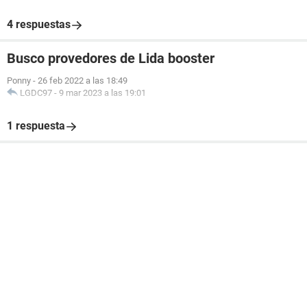
4 respuestas
Busco provedores de Lida booster
Ponny
-
26 feb 2022 a las 18:49
LGDC97
-
9 mar 2023 a las 19:01
1 respuesta