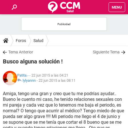
MENU
INICIO
FOROS
Foros
Salud
SALUD
Tema Anterior
Siguiente Tema
Busco alguna solución !
FAMILIA
Patita.-
- 22 jun 2015 a las 04:21
NUTRICIÓN
lylyannn
-
22 jun 2015 a las 08:11
Amiga, tengo una gran y creo que tu me podrías ayudar..
BIENESTAR
Bueno le cuento mi caso, he tenido relaciones sexuales con
mi pareja y cada vez que lo tenemos me baja el periodo, es
SEXUALIDAD
normal? O tengo que acurrir al médico? Tengo miedo de que
pueda ser algo grave !!!! Mi periodo me llego el 4 de junio y
se supone que se me tenía que cortar el 8 bueno que se me
GLOSARIO
corta y cuando tengo relaciones me llega.. Ojo que es