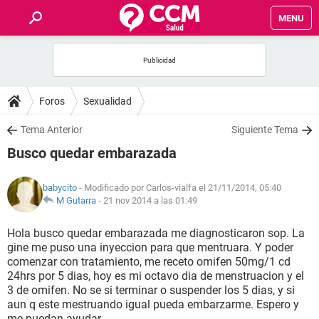
MENU
INICIO
FOROS
Foros
Sexualidad
SALUD
Tema Anterior
Siguiente Tema
Busco quedar embarazada
FAMILIA
babycito
- Modificado por Carlos-vialfa el 21/11/2014, 05:40
NUTRICIÓN
M Gutarra
-
21 nov 2014 a las 01:49
Hola busco quedar embarazada me diagnosticaron sop. La
BIENESTAR
gine me puso una inyeccion para que mentruara. Y poder
comenzar con tratamiento, me receto omifen 50mg/1 cd
SEXUALIDAD
24hrs por 5 dias, hoy es mi octavo dia de menstruacion y el
3 de omifen. No se si terminar o suspender los 5 dias, y si
aun q este mestruando igual pueda embarzarme. Espero y
GLOSARIO
me puedan ayudar