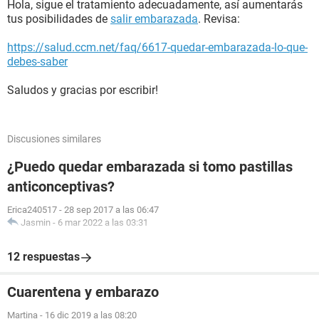
Hola, sigue el tratamiento adecuadamente, así aumentarás
tus posibilidades de
salir embarazada
. Revisa:
https://salud.ccm.net/faq/6617-quedar-embarazada-lo-que-
debes-saber
Saludos y gracias por escribir!
Discusiones similares
¿Puedo quedar embarazada si tomo pastillas
anticonceptivas?
Erica240517
-
28 sep 2017 a las 06:47
Jasmin
-
6 mar 2022 a las 03:31
12 respuestas
Cuarentena y embarazo
Martina
-
16 dic 2019 a las 08:20