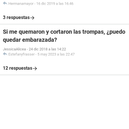
Hermanamayor
-
16 dic 2019 a las 16:46
3 respuestas
Si me quemaron y cortaron las trompas, ¿puedo
quedar embarazada?
JessicaAlicea
-
24 dic 2018 a las 14:22
Estefanyfrasser
-
5 may 2023 a las 22:47
12 respuestas