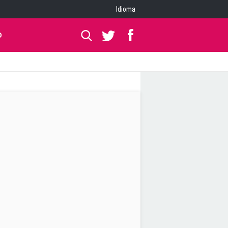
Idioma
O