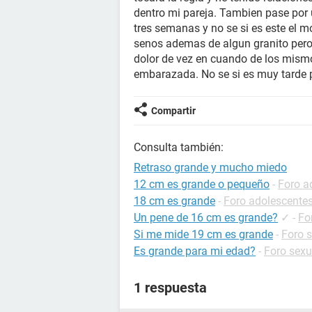
dentro mi pareja. Tambien pase por 
tres semanas y no se si es este el mo
senos ademas de algun granito pero
dolor de vez en cuando de los mismo
embarazada. No se si es muy tarde p
Compartir
Consulta también:
Retraso grande y mucho miedo
12 cm es grande o pequeño
-
Foro a
18 cm es grande
-
Foro adolescente
Un pene de 16 cm es grande?
✓
-
Fo
Si me mide 19 cm es grande
-
Foro 
Es grande para mi edad?
-
Foro sexu
1 respuesta