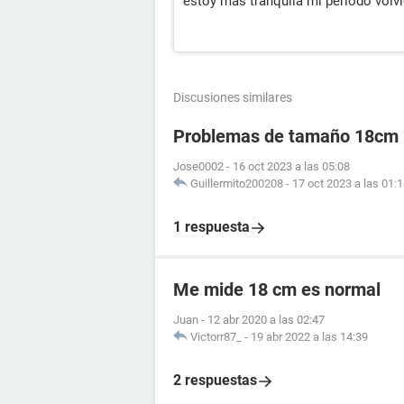
estoy más tranquila mi periodo volvi
Discusiones similares
Problemas de tamaño 18cm
Jose0002
-
16 oct 2023 a las 05:08
Guillermito200208
-
17 oct 2023 a las 01:
1 respuesta
Me mide 18 cm es normal
Juan
-
12 abr 2020 a las 02:47
Victorr87_
-
19 abr 2022 a las 14:39
2 respuestas