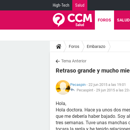
High-Tech
Salud
FOROS
SALUD
Foros
Embarazo
Tema Anterior
Retraso grande y mucho mi
Pecaspin
- 22 jun 2015 a las 19:01
Pecaspint -
29 jun 2015 a las 23
Hola,
Hola doctora. Hace ya unos dos mes
que me debería haber bajado. Soy a
tres semanas. Tuve unas manchas 
tocara la regla y he tenido relacion