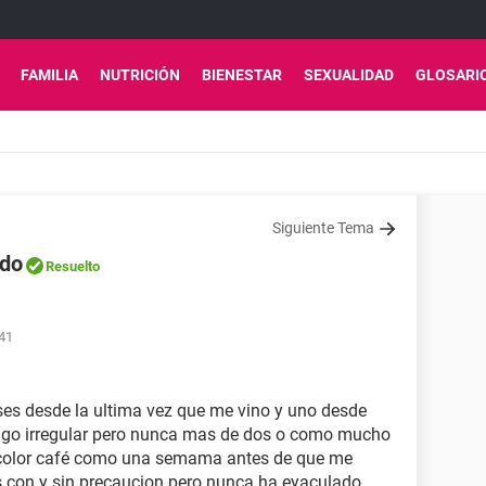
FAMILIA
NUTRICIÓN
BIENESTAR
SEXUALIDAD
GLOSARI
Siguiente Tema
edo
Resuelto
:41
es desde la ultima vez que me vino y uno desde
lgo irregular pero nunca mas de dos o como mucho
color café como una semama antes de que me
es con y sin precaucion pero nunca ha eyaculado