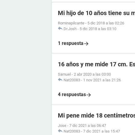
Mi hijo de 10 años tiene su
Rominapilcante
-
5 dic 2018 a las 02:26
Dr.Josh
-
5 dic 2018 a las 03:10
1 respuesta
16 años y me mide 17 cm. E
Samuel
-
2 abr 2020 a las 03:00
Nat20083
-
1 nov 2021 a las 21:26
4 respuestas
Mi pene mide 18 centímetro
Jose
-
7 dic 2021 a las 06:47
Nat20083
-
7 dic 2021 a las 15:47