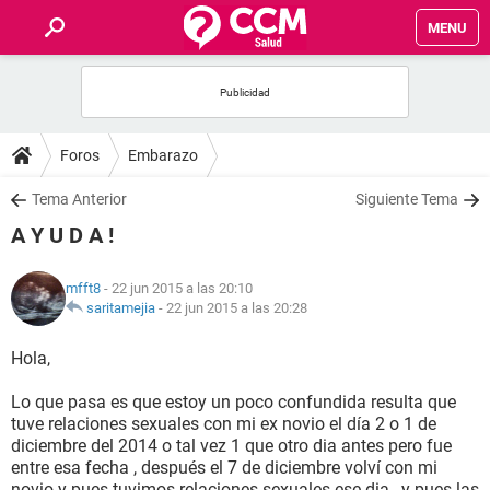
MENU
INICIO
FOROS
Foros
Embarazo
SALUD
Tema Anterior
Siguiente Tema
A Y U D A !
FAMILIA
mfft8
- 22 jun 2015 a las 20:10
NUTRICIÓN
saritamejia
-
22 jun 2015 a las 20:28
Hola,
BIENESTAR
Lo que pasa es que estoy un poco confundida resulta que
SEXUALIDAD
tuve relaciones sexuales con mi ex novio el día 2 o 1 de
diciembre del 2014 o tal vez 1 que otro dia antes pero fue
entre esa fecha , después el 7 de diciembre volví con mi
GLOSARIO
novio y pues tuvimos relaciones sexuales ese dia , y pues las