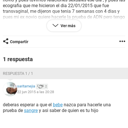
ecografia que me hicieron el dia 22/01/2015 que fue
transvaginal, me dijeron que tenia 7 semanas con 4 dias y
pues mi ex novio quiere hacerle la prueba de ADN pero tengo
que estar segura de que si es de el para que se la haga
Ver más
entonces quisiera saber si me podría ayudar a descubrir de
quien es mi hijo por favor !
Compartir
Buen dia !
1 respuesta
RESPUESTA 1 / 1
saritamejia
2
22 jun 2015 a las 20:28
deberas esperar a que el
bebe
nazca para hacerle una
prueba de
sangre
y asi saber de quien es tu hijo