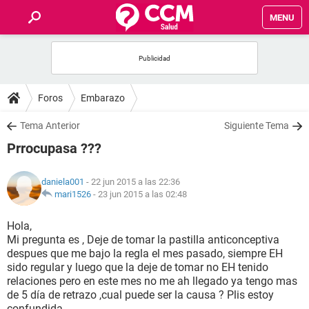
MENU
INICIO
FOROS
Foros
Embarazo
SALUD
Tema Anterior
Siguiente Tema
Prrocupasa ???
FAMILIA
daniela001
- 22 jun 2015 a las 22:36
NUTRICIÓN
mari1526
-
23 jun 2015 a las 02:48
Hola,
BIENESTAR
Mi pregunta es , Deje de tomar la pastilla anticonceptiva
despues que me bajo la regla el mes pasado, siempre EH
SEXUALIDAD
sido regular y luego que la deje de tomar no EH tenido
relaciones pero en este mes no me ah llegado ya tengo mas
de 5 día de retrazo ,cual puede ser la causa ? Plis estoy
GLOSARIO
confundida ...