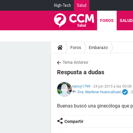
High-Tech
Salud
FOROS
SALUD
Foros
Embarazo
Tema Anterior
Respusta a dudas
nancy1799
- 24 jun 2015 a las 00:08
Dra. Marlene Huancahuari
-
2
Buenas buscó una ginecóloga que 
Compartir