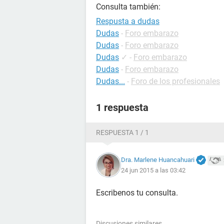
Consulta también:
Respusta a dudas
Dudas
-
Foro embarazo
Dudas
-
Foro embarazo
Dudas
✓
-
Foro embarazo
Dudas
-
Foro embarazo
Dudas...
-
Foro de los profesionales
1 respuesta
RESPUESTA 1 / 1
Dra. Marlene Huancahuari
24 jun 2015 a las 03:42
Escribenos tu consulta.
Discusiones similares