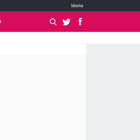
Idioma
O