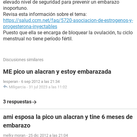
elevado nivel de seguridad para prevenir un embarazo
inoportuno.
Revisa esta información sobre el tema:
https://salud.ccm.net/faq/5720-asociacion-de-estrogenos-y-
progesterona-inyectables
Puesto que ella se encarga de bloquear la ovulación, tu ciclo
menstrual no tiene período fértil.
Discusiones similares
ME pico un alacran y estoy embarazada
lesperan
-
6 sep 2012 a las 21:34
Miligarcia
-
31 jul 2023 a las 11:02
3 respuestas
ami esposa la pico un alacran y tine 6 meses de
embarazo
melky moran
-
25 dic 2012 a las 21:04