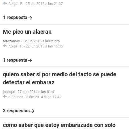
Abigail P.
-
25 dic 2012 a las 21:37
1 respuesta
Me pico un alacran
terezamay
-
12 jun 2015 a las 21:25
Abigail P.
-
22 jun 2015 a las 15:35
1 respuesta
quiero saber si por medio del tacto se puede
detectar el embaraz
jaacqui
-
27 ago 2014 a las 01:41
c-salinas
-
3 dic 2014 a las 17:42
3 respuestas
como saber que estoy embarazada con solo