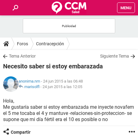
MENU
INICIO
FOROS
Foros
Contracepción
SALUD
Tema Anterior
Siguiente Tema
Necesito saber si estoy embarazada
FAMILIA
anonima.nm
- 24 jun 2015 a las 06:48
NUTRICIÓN
marisolfl
-
24 jun 2015 a las 12:05
Hola,
BIENESTAR
Me gustaría saber si estoy embarazada me inyecte novafem
el 5 me tocaba el 4 y mantuve -relaciones-sin-proteccion- se
SEXUALIDAD
supone que mi día fértil era el 10 es posible o no
Compartir
GLOSARIO