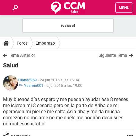
MENU
INICIO
FOROS
Foros
Embarazo
SALUD
Tema Anterior
Siguiente Tema
Salud
FAMILIA
Diana6969
- 24 jun 2015 a las 16:04
NUTRICIÓN
Yasmin001
-
2 jul 2015 a las 19:00
Muy buenos días espero y me puedan ayudar ase 8 meses
BIENESTAR
me icieron mi 3 sesaria pero en la parte de Ariba de mi
operacion mi piel se me salta Asia riba y me da mucha
SEXUALIDAD
comezón no me arde no me duele me podrían desir si es
normal esos x fabor
GLOSARIO