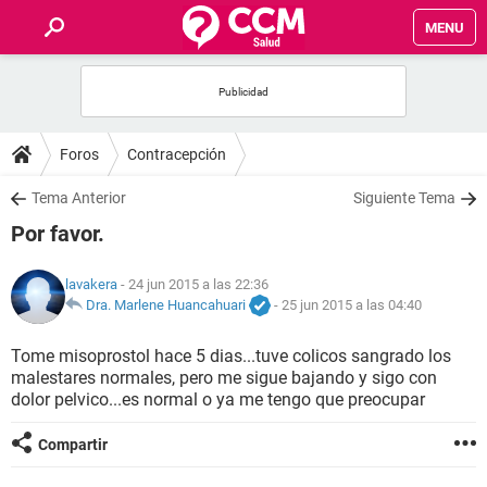
MENU
INICIO
FOROS
Foros
Contracepción
SALUD
Tema Anterior
Siguiente Tema
Por favor.
FAMILIA
lavakera
- 24 jun 2015 a las 22:36
NUTRICIÓN
Dra. Marlene Huancahuari
-
25 jun 2015 a las 04:40
Tome misoprostol hace 5 dias...tuve colicos sangrado los
BIENESTAR
malestares normales, pero me sigue bajando y sigo con
dolor pelvico...es normal o ya me tengo que preocupar
SEXUALIDAD
Compartir
GLOSARIO