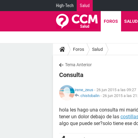
High-Tech
Salud
FOROS
SALUD
Foros
Salud
Tema Anterior
Consulta
irene_zeus
- 26 jun 2015 a las 09:27
chistobalin
-
26 jun 2015 a las 21
hola les hago una consulta mi mar
tener un dolor debajo de las
costilla
algo que puede ser?solo tiene ese d