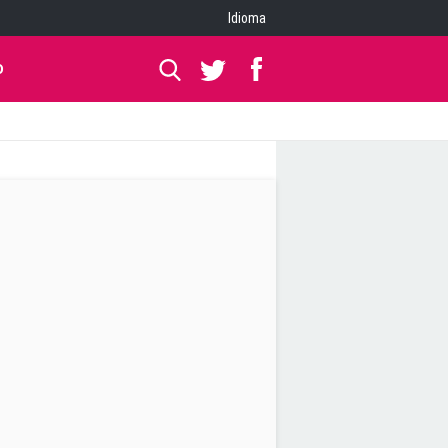
Idioma
O