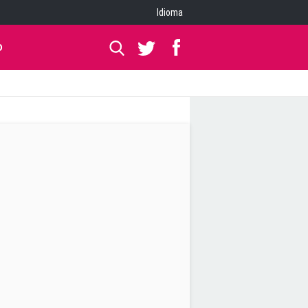
Idioma
O