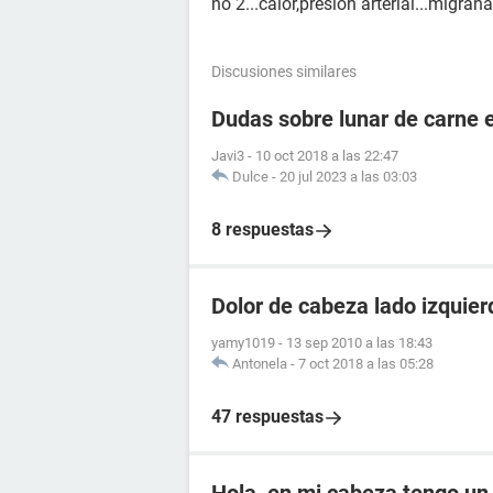
no 2...calor,presion arterial...migraña
Discusiones similares
Dudas sobre lunar de carne 
Javi3
-
10 oct 2018 a las 22:47
Dulce
-
20 jul 2023 a las 03:03
8 respuestas
Dolor de cabeza lado izquier
yamy1019
-
13 sep 2010 a las 18:43
Antonela
-
7 oct 2018 a las 05:28
47 respuestas