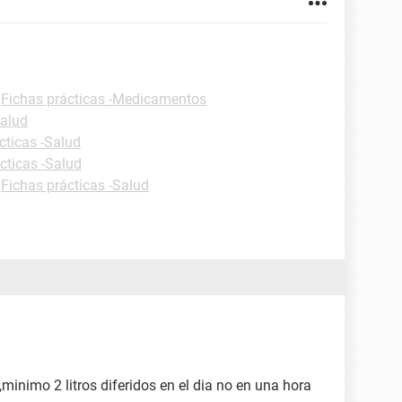
-
Fichas prácticas -Medicamentos
Salud
cticas -Salud
cticas -Salud
-
Fichas prácticas -Salud
,minimo 2 litros diferidos en el dia no en una hora