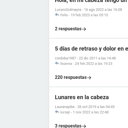
Hola, en mi cabeza tengo un
LuceroSolmayra
-
16 ago 2022 a las 16:08
Felix
-
19 feb 2023 a las 05:10
2 respuestas
5 días de retraso y dolor en e
cordoba1987
-
22 dic 2011 a las 14:48
lisanna
-
24 feb 2022 a las 19:23
220 respuestas
Lunares en la cabeza
Lauranayibe
-
26 oct 2019 a las 04:45
luciajr
-
1 nov 2022 a las 22:48
3 respuestas