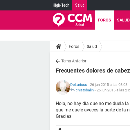
High-Tech
Salud
FOROS
SALUD
Foros
Salud
Tema Anterior
Frecuentes dolores de cabe
DeLarioss
- 26 jun 2015 a las 08:03
chistobalin
-
26 jun 2015 a las 21
Hola, no hay dia que no me duela la 
que me duele aveces la parte de la 
Gracias.