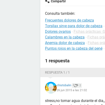
Compartir
Consulta también:
Frecuentes dolores de cabeza
Torsilax sirve para dolor de cabeza
Dolores ovarios
-
Fichas prácticas -
Calambres en la cabeza
-
Fichas prá
Anemia dolor de cabeza
-
Fichas prá
Puntos rojos en la cabeza del pené
1 respuesta
RESPUESTA 1 / 1
chistobalin
2
26 jun 2015 a las 21:02
stress,no tomar agua durante el dia,,