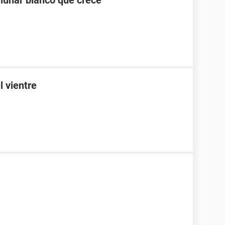
 lunar blanco que crece
l vientre