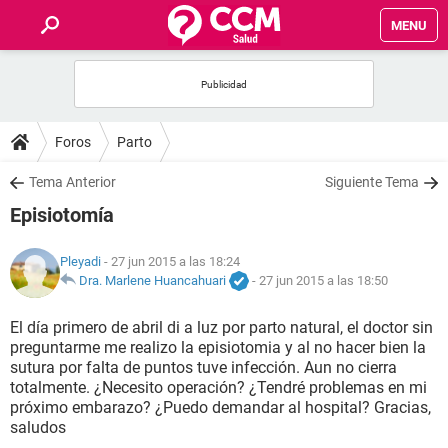
MENU
INICIO
FOROS
Foros
Parto
SALUD
Tema Anterior
Siguiente Tema
Episiotomía
FAMILIA
Pleyadi
- 27 jun 2015 a las 18:24
NUTRICIÓN
Dra. Marlene Huancahuari
-
27 jun 2015 a las 18:50
El día primero de abril di a luz por parto natural, el doctor sin
BIENESTAR
preguntarme me realizo la episiotomia y al no hacer bien la
sutura por falta de puntos tuve infección. Aun no cierra
SEXUALIDAD
totalmente. ¿Necesito operación? ¿Tendré problemas en mi
próximo embarazo? ¿Puedo demandar al hospital? Gracias,
saludos
GLOSARIO