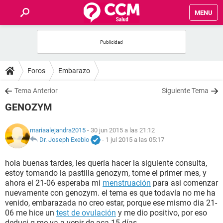
MENU
INICIO
FOROS
Foros
Embarazo
SALUD
Tema Anterior
Siguiente Tema
GENOZYM
FAMILIA
mariaalejandra2015
- 30 jun 2015 a las 21:12
NUTRICIÓN
Dr. Joseph Exebio
-
1 jul 2015 a las 05:17
hola buenas tardes, les quería hacer la siguiente consulta,
BIENESTAR
estoy tomando la pastilla genozym, tome el primer mes, y
ahora el 21-06 esperaba mi
menstruación
para asi comenzar
SEXUALIDAD
nuevamente con genozym. el tema es que todavía no me ha
venido, embarazada no creo estar, porque ese mismo dia 21-
06 me hice un
test de ovulación
y me dio positivo, por eso
GLOSARIO
deduci q me va a venir de aca 15 días.