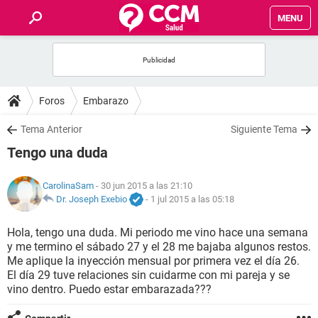
MENU
INICIO
FOROS
Foros
Embarazo
SALUD
Tema Anterior
Siguiente Tema
Tengo una duda
FAMILIA
CarolinaSam
- 30 jun 2015 a las 21:10
NUTRICIÓN
Dr. Joseph Exebio
-
1 jul 2015 a las 05:18
Hola, tengo una duda. Mi periodo me vino hace una semana
BIENESTAR
y me termino el sábado 27 y el 28 me bajaba algunos restos.
Me aplique la inyección mensual por primera vez el día 26.
SEXUALIDAD
El día 29 tuve relaciones sin cuidarme con mi pareja y se
vino dentro. Puedo estar embarazada???
GLOSARIO