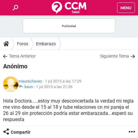
MENU
INICIO
FOROS
Foros
Embarazo
SALUD
Tema Anterior
Siguiente Tema
Anónimo
FAMILIA
maurachavez
- 1 jul 2015 a las 17:29
NUTRICIÓN
baun
-
1 jul 2015 a las 21:36
Hola Doctora.....estoy muy desconcertada la verdad mi regla
BIENESTAR
me vino desde el 15 al 18 y tube relaciones cn mi pareja el
26 al 29 sin protección podría estar embarazada...esperó su
SEXUALIDAD
respuesta
Compartir
GLOSARIO