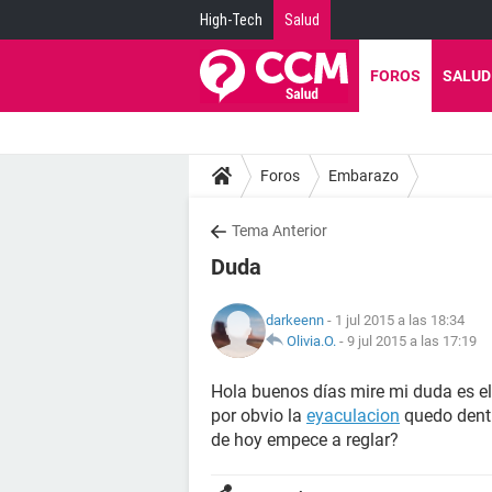
High-Tech
Salud
FOROS
SALUD
Foros
Embarazo
Tema Anterior
Duda
darkeenn
- 1 jul 2015 a las 18:34
Olivia.O.
-
9 jul 2015 a las 17:19
Hola buenos días mire mi duda es el 
por obvio la
eyaculacion
quedo dentr
de hoy empece a reglar?