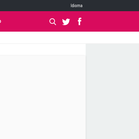
Idioma
O