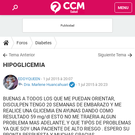
MENU
INICIO
FORUMS
Foros
Diabetes
SALUD
Tema Anterior
Siguiente Tema
HIPOGLICEMIA
FAMILIA
EDDYQUEEN
- 1 jul 2015 à 20:07
NUTRICIÓN
Dra. Marlene Huancahuari
-
1 jul 2015 à 20:23
BUENAS A TODOS LOS QUE ME PUEDAN ORIENTAR,
BIENESTAR
DISCULPEN TENGO 20 SEMANAS DE EMBARAZO Y ME
REALICE UNA GLICEMIA EN AYUNAS DANDO COMO
SEXUALIDAD
RESULTADO 59 mg/dl ESTO NO ME TRAERIA ALGUN
PROBLEMA MAS ADELANTE, Y QUE TIPÒS DE PROBLEMAS
YA QUE SOY UNA PACIENTE DE ALTO RIESGO . ESPERO SU
GLOSARIO
PRONTA RESPUESTA Y MUCHAS GRACIAS.