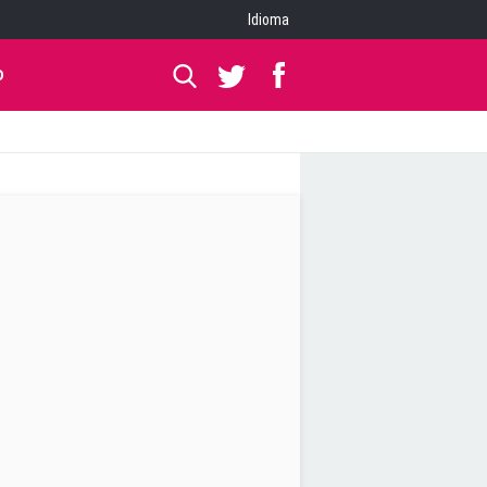
Idioma
O