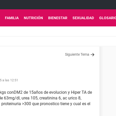
FAMILIA
NUTRICIÓN
BIENESTAR
SEXUALIDAD
GLOSARI
Siguiente Tema
5 a las 12:51
3kgs conDM2 de 15años de evolucion y Hiper TA de
e 63mg/dl, urea 105, creatinina 6, ac urico 8,
proteinuria >300 que pronostico tiene y cual es el