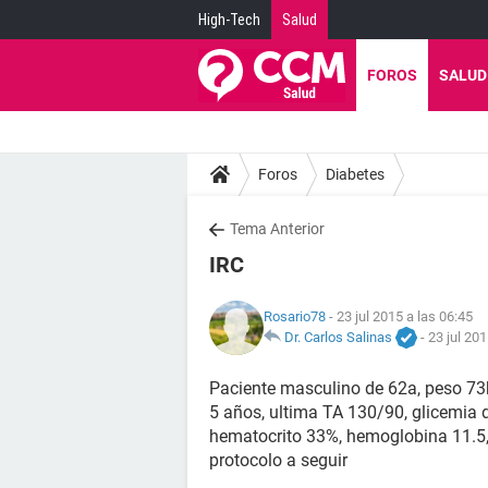
High-Tech
Salud
FOROS
SALUD
Foros
Diabetes
Tema Anterior
IRC
Rosario78
- 23 jul 2015 a las 06:45
Dr. Carlos Salinas
-
23 jul 201
Paciente masculino de 62a, peso 7
5 años, ultima TA 130/90, glicemia d
hematocrito 33%, hemoglobina 11.5, 
protocolo a seguir