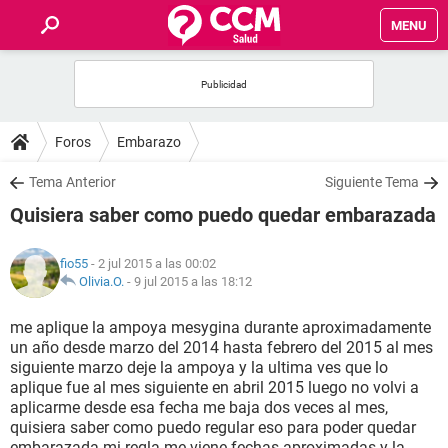
MENU
INICIO
FOROS
Foros
Embarazo
SALUD
Tema Anterior
Siguiente Tema
Quisiera saber como puedo quedar embarazada
FAMILIA
fio55
- 2 jul 2015 a las 00:02
NUTRICIÓN
Olivia.O.
-
9 jul 2015 a las 18:12
me aplique la ampoya mesygina durante aproximadamente
BIENESTAR
un año desde marzo del 2014 hasta febrero del 2015 al mes
siguiente marzo deje la ampoya y la ultima ves que lo
SEXUALIDAD
aplique fue al mes siguiente en abril 2015 luego no volvi a
aplicarme desde esa fecha me baja dos veces al mes,
quisiera saber como puedo regular eso para poder quedar
GLOSARIO
embarazada mi regla me viene fechas aproximadas y la