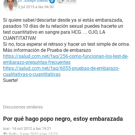
Dr. Joseph Exebio
16.358
2 jul 2015 a las 04:30
Si quiere saber/descartar desde ya si estás embarazada,
pasados 10 días de tu relación sexual puedes hacerte un
test cuantitativo en sangre para HCG. ... OJO, LA
CUANTITATIVA!
Si no, toca esperar el retraso y hacer un test simple de orina.
Más información de Prueba de embarazo
https://salud.ccm.net/faq/256-como-funcionan-los-test-de-
embarazo-preguntas-frecuentes
https://salud.ccm.net/faq/6055-pruebas-de-embarazo-
cualitativas-o-cuantitativas
Suerte!
Discusiones similares
Por qué hago popo negro, estoy embarazada
isai
-
16 oct 2012 a las 19:21
Ruth
-
3 ene 2022 a las 13:23