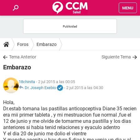
MENU
INICIO
FOROS
Foros
Embarazo
SALUD
Tema Anterior
Siguiente Tema
Embarazo
FAMILIA
18chinita
- 2 jul 2015 a las 00:05
NUTRICIÓN
Dr. Joseph Exebio
-
2 jul 2015 a las 04:30
Hola,
BIENESTAR
Dr.estab tomana las pastillas anticopceptiva Diane 35 recien
era mii primer tableta , y mi mestruacion fue normal ,fue el
SEXUALIDAD
12 de junio y me olvide de tomarme una pastilla y los dias
anteriores si habia tenid relaciones y eyaculo adentro
Y el dia 20 de junio me dolio el vientre
GLOSARIO
Y manche apenita y hay dure 5 dias k me venia un dia y al