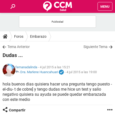
MENU
INICIO
FOROS
Foros
Embarazo
SALUD
Tema Anterior
Siguiente Tema
Dudas ...
FAMILIA
fernanadalinda
- 4 jul 2015 a las 15:21
NUTRICIÓN
Dra. Marlene Huancahuari
-
4 jul 2015 a las 19:00
hola buenos dias quisiera hacer una pregunta tengo puesto -
BIENESTAR
el-diu- t de cobre] y tengo dudas me hice un test y salio
negativo quisiera su ayuda se puede quedar embarazada
SEXUALIDAD
con este medio
Compartir
GLOSARIO