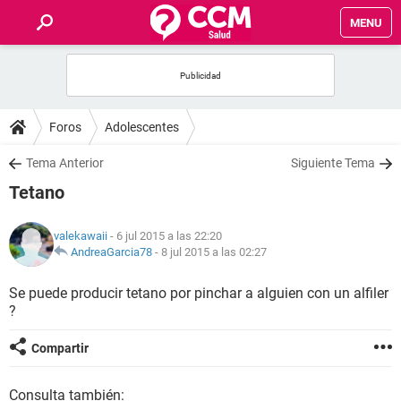
MENU
INICIO
FOROS
Foros
Adolescentes
SALUD
Tema Anterior
Siguiente Tema
Tetano
FAMILIA
valekawaii
- 6 jul 2015 a las 22:20
NUTRICIÓN
AndreaGarcia78
-
8 jul 2015 a las 02:27
Se puede producir tetano por pinchar a alguien con un alfiler
BIENESTAR
?
SEXUALIDAD
Compartir
GLOSARIO
Consulta también: