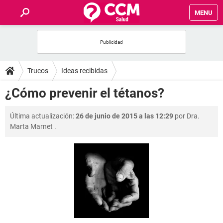
MENU
INICIO
FOROS
Trucos
Ideas recibidas
SALUD
¿Cómo prevenir el tétanos?
FAMILIA
Última actualización:
26 de junio de 2015 a las 12:29
por
Dra.
Marta Marnet
.
NUTRICIÓN
BIENESTAR
SEXUALIDAD
GLOSARIO