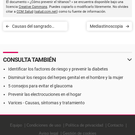
El documento « ¿Cómo prevenir el tétanos? » se encuentra disponible bajo una
licencia
Creative Commons
. Puedes copiarlo o modificarlo libremente. No olvides
citar a
CCM Salud
(
salud.ccm.net
) como tu fuente de información.
Causas del sangrado
Mediastinoscopia
excesivo durante la
menstruación
CONSULTA TAMBIÉN
Identificar los factores de riesgo y prevenir la diabetes
Disminuir los riesgos del herpes genital en el hombre y la mujer
5 consejos para evitar el glaucoma
Prevenir las electrocuciones en el hogar
Varices - Causas, síntomas y tratamiento
Equipo
Condiciones de uso
Política de privacidad
Contacto
Aviso legal
Gestión de cookies