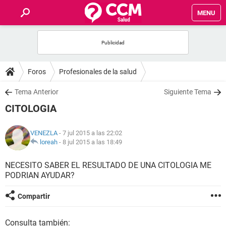
MENU
INICIO
FOROS
Foros
Profesionales de la salud
SALUD
Tema Anterior
Siguiente Tema
CITOLOGIA
FAMILIA
VENEZLA
- 7 jul 2015 a las 22:02
NUTRICIÓN
loreah
-
8 jul 2015 a las 18:49
NECESITO SABER EL RESULTADO DE UNA CITOLOGIA ME
BIENESTAR
PODRIAN AYUDAR?
SEXUALIDAD
Compartir
GLOSARIO
Consulta también: