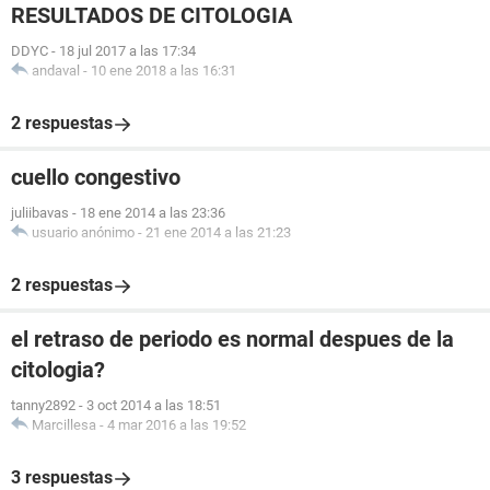
RESULTADOS DE CITOLOGIA
DDYC
-
18 jul 2017 a las 17:34
andaval
-
10 ene 2018 a las 16:31
2 respuestas
cuello congestivo
juliibavas
-
18 ene 2014 a las 23:36
usuario anónimo
-
21 ene 2014 a las 21:23
2 respuestas
el retraso de periodo es normal despues de la
citologia?
tanny2892
-
3 oct 2014 a las 18:51
Marcillesa
-
4 mar 2016 a las 19:52
3 respuestas